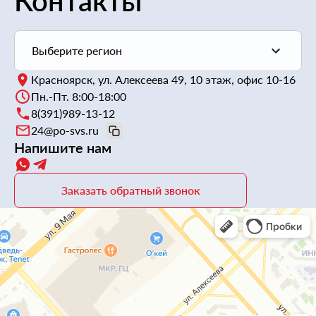
Контакты
Выберите регион
Красноярск
,
ул. Алексеева 49, 10 этаж, офис 10-16
Выберите регион
Пн.-Пт. 8:00-18:00
8(391)989-13-12
24@po-svs.ru
Красноярск
Напишите нам
Иркутск
Заказать обратный звонок
Хабаровск
Якутск
Владивосток
Чита