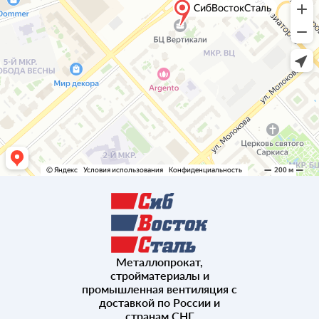
Благовещенск
Комсомольск-на-Амуре
Магадан
Новосибирск
Омск
Улан-Удэ
Южно-Сахалинск
Металлопрокат,
стройматериалы и
Петропавловск-Камчатский
промышленная вентиляция с
доставкой по России и
странам СНГ