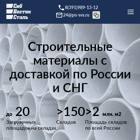
8(391)989-13-12
24@po-svs.ru
Строительные
материалы с
доставкой по России
и СНГ
20
>150
>2
до
млн. м2
Загрузочных
Складов
Площадь складов
площадок на складах
по всей России