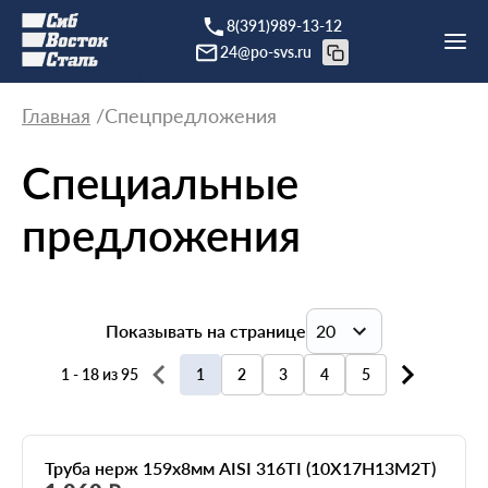
8(391)989-13-12
24@po-svs.ru
Главная
Спецпредложения
Специальные
предложения
Показывать на странице
20
1 - 18 из 95
1
2
3
4
5
20
40
Труба нерж 159х8мм AISI 316TI (10Х17Н13М2Т)