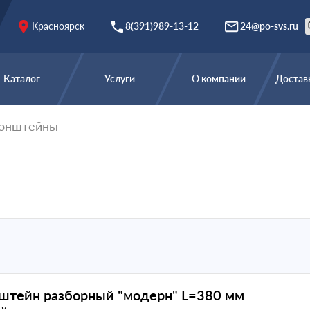
Красноярск
8(391)989-13-12
24@po-svs.ru
Каталог
Услуги
О компании
Доставк
онштейны
штейн разборный "модерн" L=380 мм