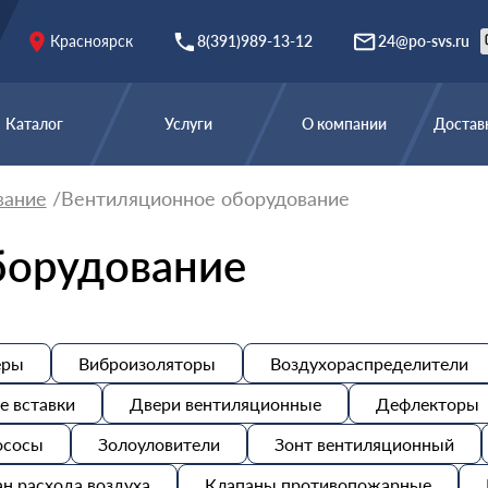
Красноярск
8(391)989-13-12
24@po-svs.ru
Каталог
Услуги
О компании
Доставк
вание
Вентиляционное оборудование
борудование
еры
Виброизоляторы
Воздухораспределители
е вставки
Двери вентиляционные
Дефлекторы
сосы
Золоуловители
Зонт вентиляционный
н расхода воздуха
Клапаны противопожарные