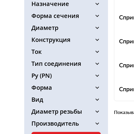
Штуцер
Назначение
Форма сечения
Спри
Диаметр
Конструкция
Спри
Ток
Тип соединения
Спри
Ру (PN)
Форма
Спри
Вид
Диаметр резьбы
Показыв
Производитель