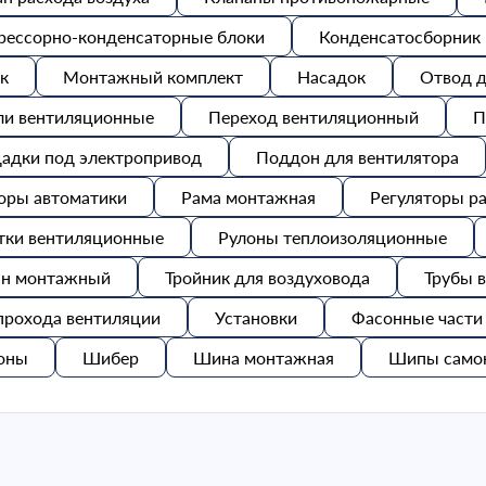
рессорно-конденсаторные блоки
Конденсатосборник
к
Монтажный комплект
Насадок
Отвод д
ли вентиляционные
Переход вентиляционный
П
адки под электропривод
Поддон для вентилятора
оры автоматики
Рама монтажная
Регуляторы ра
тки вентиляционные
Рулоны теплоизоляционные
ан монтажный
Тройник для воздуховода
Трубы 
прохода вентиляции
Установки
Фасонные части
оны
Шибер
Шина монтажная
Шипы само