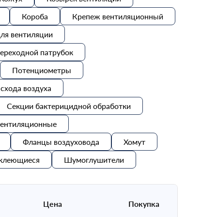
Короба
Крепеж вентиляционный
ля вентиляции
ереходной патрубок
Потенциометры
схода воздуха
Секции бактерицидной обработки
вентиляционные
Фланцы воздуховода
Хомут
клеющиеся
Шумоглушители
Цена
Покупка