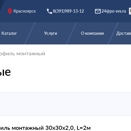
Красноярск
8(391)989-13-12
24@po-svs.ru
Каталог
Услуги
О компании
Доставк
офиль монтажный
ые
иль монтажный 30х30х2,0, L=2м