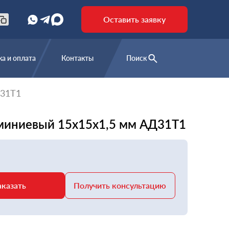
Оставить заявку
а и оплата
Контакты
Поиск
Д31Т1
миниевый 15х15х1,5 мм АД31Т1
аказать
Получить консультацию