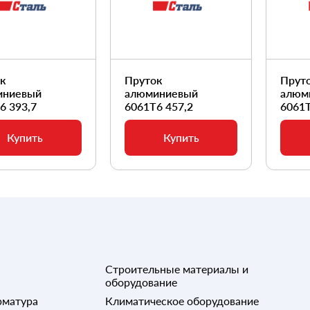
ок
Пруток
Прут
иниевый
алюминиевый
алюм
6 393,7
6061Т6 457,2
6061Т
Купить
Купить
Строительные материалы и
оборудование
рматура
Климатическое оборудование