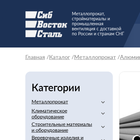
Металлопрокат,
стройматериалы и
промышленная
вентиляция с доставкой
по России и странам СНГ
Главная
Каталог
Металлопрокат
Алюми
Категории
Металлопрокат
Климатическое
Алюминиевый
оборудование
Баббит
Строительные материалы
Вентиляторы
Бериллий
и оборудование
Вентиляционное
Бронзовый
Веревочные изделия и
оборудование
Арматура стеклопластиковая