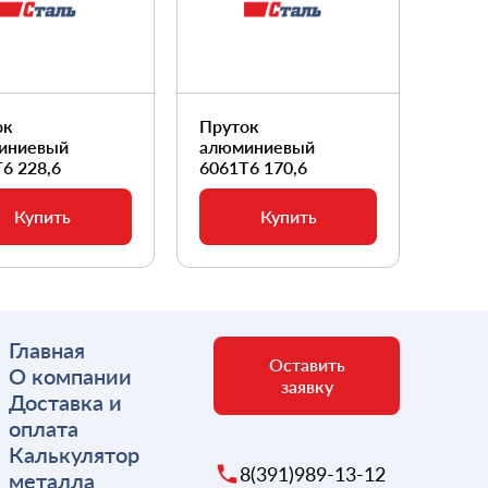
ок
Пруток
Прут
иниевый
алюминиевый
алюм
6 228,6
6061Т6 170,6
6061
Купить
Купить
Главная
Оставить
О компании
заявку
Доставка и
оплата
Калькулятор
8(391)989-13-12
металла