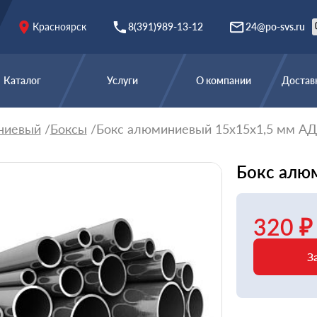
Красноярск
8(391)989-13-12
24@po-svs.ru
Каталог
Услуги
О компании
Доставк
ниевый
Боксы
Бокс алюминиевый 15х15х1,5 мм А
Бокс алю
320 ₽
З