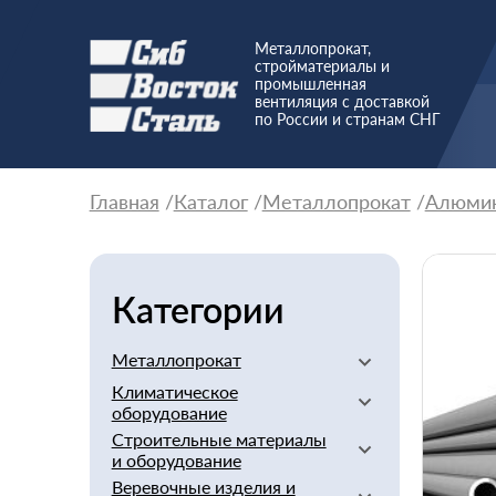
Металлопрокат,
стройматериалы и
промышленная
вентиляция с доставкой
по России и странам СНГ
Главная
Каталог
Металлопрокат
Алюми
Категории
Металлопрокат
Климатическое
Алюминиевый
оборудование
Баббит
Строительные материалы
Вентиляторы
Бериллий
и оборудование
Вентиляционное
Бронзовый
Веревочные изделия и
оборудование
Арматура стеклопластиковая