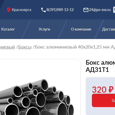
Красноярск
8(391)989-13-12
24@po-svs.ru
Каталог
Услуги
О компании
Доставк
ниевый
Боксы
Бокс алюминиевый 40х20х1,25 мм 
Бокс алю
АД31Т1
320 ₽
З