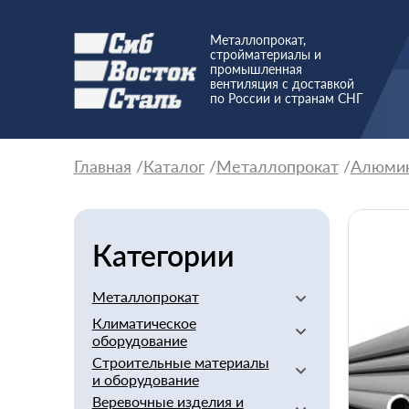
Металлопрокат,
стройматериалы и
промышленная
вентиляция с доставкой
по России и странам СНГ
Главная
Каталог
Металлопрокат
Алюми
Категории
Металлопрокат
Климатическое
Алюминиевый
оборудование
Баббит
Строительные материалы
Вентиляторы
Бериллий
и оборудование
Вентиляционное
Бронзовый
Веревочные изделия и
оборудование
Арматура стеклопластиковая