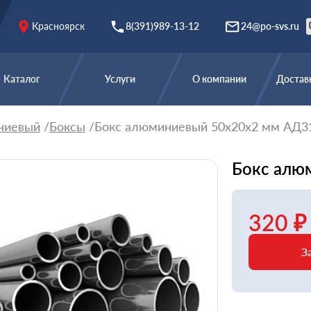
Красноярск
8(391)989-13-12
24@po-svs.ru
Каталог
Услуги
О компании
Доставк
ниевый
Боксы
Бокс алюминиевый 50х20х2 мм АД3
Бокс алю
320 ₽
З