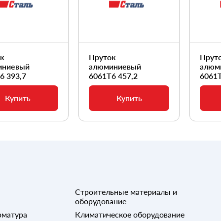
ок
Пруток
Прут
иниевый
алюминиевый
алюм
6 393,7
6061Т6 457,2
6061Т
Купить
Купить
Строительные материалы и
оборудование
рматура
Климатическое оборудование