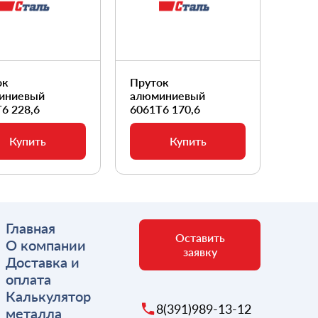
ок
Пруток
Прут
иниевый
алюминиевый
алюм
6 228,6
6061Т6 170,6
6061
Купить
Купить
Главная
Оставить
О компании
заявку
Доставка и
оплата
Калькулятор
8(391)989-13-12
металла