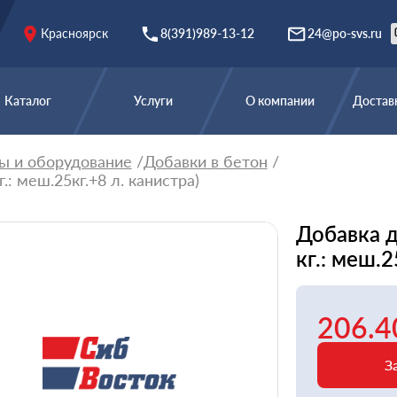
Красноярск
8(391)989-13-12
24@po-svs.ru
Каталог
Услуги
О компании
Доставк
ы и оборудование
Добавки в бетон
: меш.25кг.+8 л. канистра)
Добавка 
кг.: меш.2
206.4
З