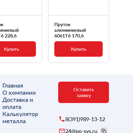
ок
Пруток
Прут
иниевый
алюминиевый
алюм
6 228,6
6061Т6 170,6
6061
Купить
Купить
Главная
Оставить
О компании
заявку
Доставка и
оплата
Калькулятор
8(391)989-13-12
металла
24@po-svs.ru