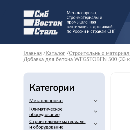
Металлопрокат,
стройматериалы и
промышленная
вентиляция с доставкой
по России и странам СНГ
Главная
Каталог
Строительные материал
Добавка для бетона WEGSTOBEN 500 (33 кг.
Категории
Металлопрокат
Климатическое
Алюминиевый
оборудование
Баббит
Строительные материалы
Вентиляторы
Бериллий
и оборудование
Вентиляционное
Бронзовый