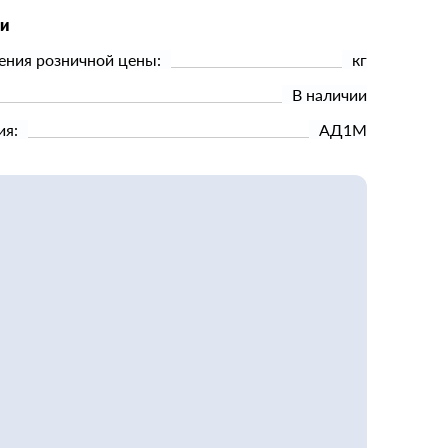
ки
ения розничной цены:
кг
В наличии
ия:
АД1М