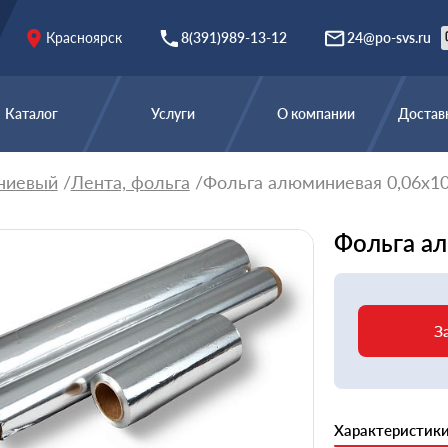
Красноярск
8(391)989-13-12
24@po-svs.ru
Каталог
Услуги
О компании
Доставк
ниевый
Лента, фольга
Фольга алюминиевая 0,06х
Фольга а
З
Характеристик