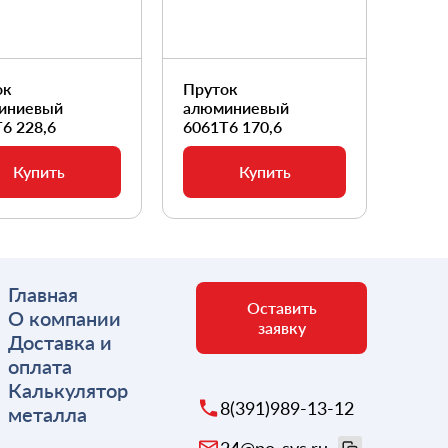
ок
Пруток
Прут
иниевый
алюминиевый
алюм
6 228,6
6061Т6 170,6
6061
Купить
Купить
Главная
Оставить
О компании
заявку
Доставка и
оплата
Калькулятор
8(391)989-13-12
металла
24@po-svs.ru