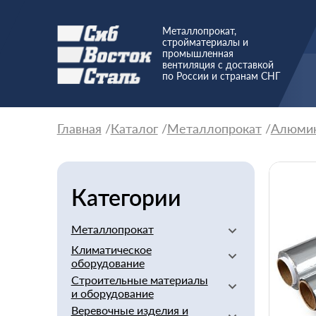
Металлопрокат,
стройматериалы и
промышленная
вентиляция с доставкой
по России и странам СНГ
Главная
Каталог
Металлопрокат
Алюми
Категории
Металлопрокат
Климатическое
Алюминиевый
оборудование
Баббит
Строительные материалы
Вентиляторы
Бериллий
и оборудование
Вентиляционное
Бронзовый
Веревочные изделия и
оборудование
Арматура стеклопластиковая