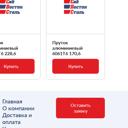
ок
Пруток
Прут
иниевый
алюминиевый
алюм
6 228,6
6061Т6 170,6
6061
Купить
Купить
Главная
Оставить
О компании
заявку
Доставка и
оплата