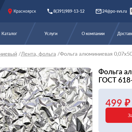
Красноярск
8(391)989-13-12
24@po-svs.ru
Каталог
Услуги
О компании
Доставк
ниевый
Лента, фольга
Фольга алюминиевая 0,07х5
Фольга а
ГОСТ 618
499 ₽
З