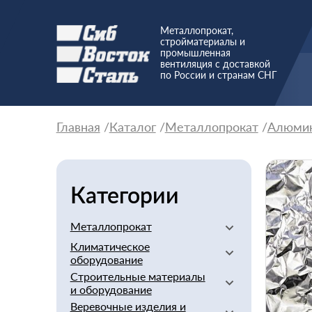
Металлопрокат,
стройматериалы и
промышленная
вентиляция с доставкой
по России и странам СНГ
Главная
Каталог
Металлопрокат
Алюми
Категории
Металлопрокат
Климатическое
Алюминиевый
оборудование
Баббит
Строительные материалы
Вентиляторы
Бериллий
и оборудование
Вентиляционное
Бронзовый
Веревочные изделия и
оборудование
Арматура стеклопластиковая