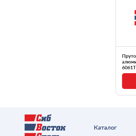
Хомуты
Стекло
Соли
Цепи
Стойка
Теплоизоляция
Шайбы
Трап канализационный
Цементно-стружечные плиты
Шпильки
Тройники
Щебень
Шплинты
Трубы ВРС RJ
Шпонки
Трубы поликарбонатные
Шпунт
Трубы полиэтиленовые
Штифты
Трубы ТЧК ГОСТ 6942-98
Прут
Шурупы
Трубы чугунные ВЧШГ
алюм
ТУ24.51.20-037-90910065-
6061Т
20121
Угольник
Уплотнение
Фильтр сетчатый
Фланец
Штуцер
Каталог