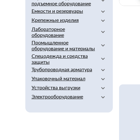
Висмут
подъемное оборудование
Климатическая техника
Арматурные каркасы
Вольфрамовый
Емкости и резервуары
Нагреватели, охладители и
Барабан для канатов
Асбестотехнические изделия
Дробь
рекуператоры
Веревка
Крепежные изделия
Винипласт
Баки для бани
Осушители воздуха
Дюралюминий
Канаты
Габионы
Емкости
Лабораторное
Анкеры
Индий
Конвейеры
оборудование
Герметики
Резервуары
Болты
Кадмиевый
Нити
Промышленное
Гипсокартон
Тара
Аквадистилляторы АЭ и ДЭ
Винты
Кобальт
оборудование и материалы
Стропы
Добавки в бетон
Бани
Гайки
Кованные изделия
Спецодежда и средства
Такелаж
Горно-шахтное оборудование
Заборы и ограждения
Бидистилляторы
Гвозди
Латунный
защиты
Тросы
Мешкозашивочное
Инструмент
Водосборники
Держатель балки
Магниевый
Трубопроводная арматура
оборудование
Защита головы
Фал
Канцелярские изделия
Комплектующие
Дюбель
Печи
Медный
Защита органов слуха
Упаковочный материал
Шнуры
Американка
Кирпич
Лабораторные плитки LP
Заклепки
Прочее оборудование и литьё
Молибден
Одежда
Шпагат
Воротник
Устройства выгрузки
Кляммеры
Стерилизаторы ГП
Биг-бэг
Колпачки, заглушки
Технологическое
Неодим
Перчатки
Гайка накидная
Кровля и фасадные
Сушильные шкафы
Бутылки
оборудование
Электрооборудование
Кольца стопорные
Задвижка реечная
Нержавеющий
Сумки
материалы
Головка
Химические вещества
Термостаты
Вкладыши
Крепеж для заземления
Задвижка шиберная ручная
Никелевый
Кабель
Лакокрасочные материалы,
Держатели
Установка получения
Гофрокартон
Крепеж для стальной ленты
Затвор мигалка
антисептики, очистители
Нихромовый
Провод
сверхчистой воды УПВА
Детали арматуры
Гофроящики
Ленты
Крепежная пластина
Шлюзовые завторы
Оловянный
Светотехника
(апирогенная вода I и II типа)
Диоптр трубный
Грипперы
Лесозахваты
Крепление для сантехники
Электропечи
Свинцовый
Трансформаторы
Заглушка
Контейнеры
Манжета Тайтон, МВС
Крепление для стройлесов
Силумин
Электротехника
Заслонки
Крафт