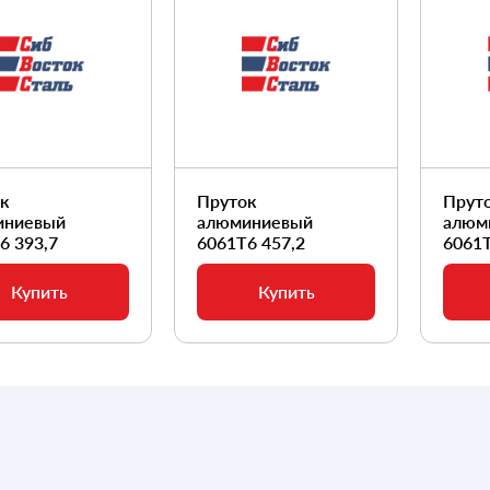
ок
Пруток
Прут
иниевый
алюминиевый
алюм
6 393,7
6061Т6 457,2
6061Т
Купить
Купить