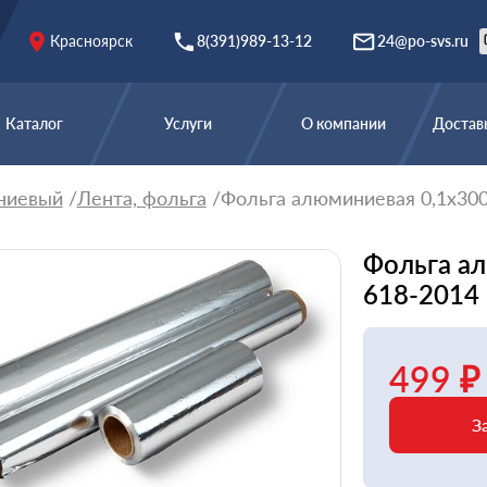
Красноярск
8(391)989-13-12
24@po-svs.ru
Каталог
Услуги
О компании
Доставк
ниевый
Лента, фольга
Фольга алюминиевая 0,1х30
Фольга а
618-2014
499 ₽
З