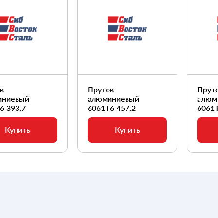
ок
Пруток
Прут
иниевый
алюминиевый
алюм
6 393,7
6061Т6 457,2
6061Т
Купить
Купить