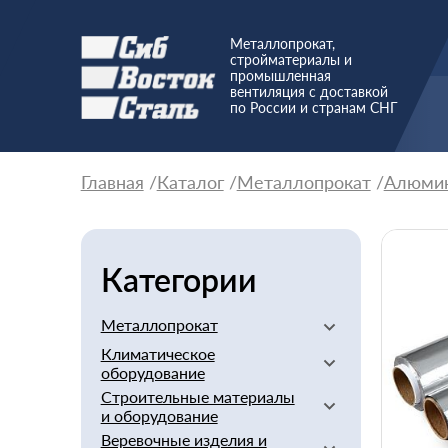
Металлопрокат,
стройматериалы и
промышленная
вентиляция с доставкой
по России и странам СНГ
Главная
Каталог
Металлопрокат
Алюми
Категории
Металлопрокат
Климатическое
Алюминиевый
оборудование
Баббит
Строительные материалы
Вентиляторы
Бериллий
и оборудование
Вентиляционное
Бронзовый
Веревочные изделия и
оборудование
Арматура стеклопластиковая