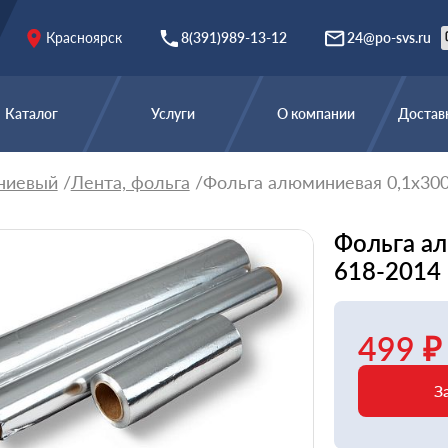
Красноярск
8(391)989-13-12
24@po-svs.ru
Каталог
Услуги
О компании
Доставк
ниевый
Лента, фольга
Фольга алюминиевая 0,1х30
Фольга а
618-2014
499 ₽
З