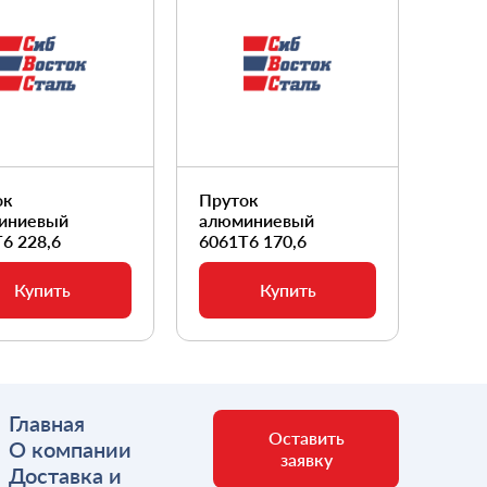
ок
Пруток
Прут
иниевый
алюминиевый
алюм
6 228,6
6061Т6 170,6
6061
Купить
Купить
Главная
Оставить
О компании
заявку
Доставка и