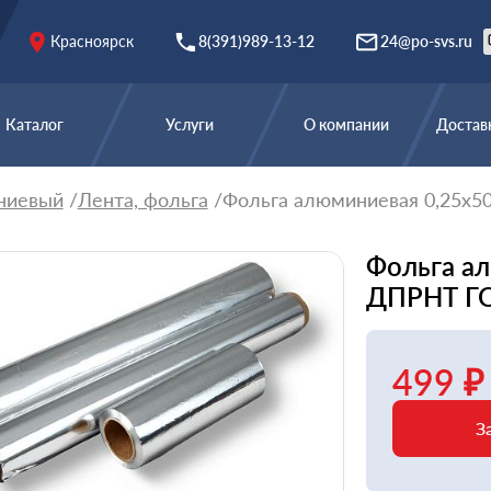
Красноярск
8(391)989-13-12
24@po-svs.ru
Каталог
Услуги
О компании
Доставк
ниевый
Лента, фольга
Фольга алюминиевая 0,25х5
Фольга а
ДПРНТ ГО
499 ₽
З