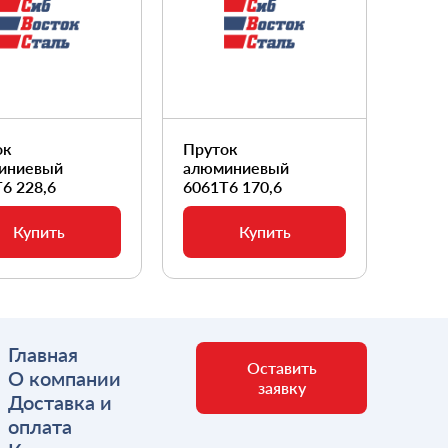
ок
Пруток
Прут
иниевый
алюминиевый
алюм
6 228,6
6061Т6 170,6
6061
Купить
Купить
Главная
Оставить
О компании
заявку
Доставка и
оплата