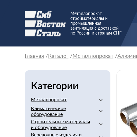
Металлопрокат,
стройматериалы и
промышленная
вентиляция с доставкой
по России и странам СНГ
Главная
Каталог
Металлопрокат
Алюми
Категории
Металлопрокат
Климатическое
Алюминиевый
оборудование
Баббит
Строительные материалы
Вентиляторы
Бериллий
и оборудование
Вентиляционное
Бронзовый
Веревочные изделия и
оборудование
Арматура стеклопластиковая