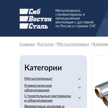
Металлопрокат,
стройматериалы и
промышленная
вентиляция с доставкой
по России и странам СНГ
Главная
Каталог
Металлопрокат
Алюми
Категории
Металлопрокат
Климатическое
Алюминиевый
оборудование
Баббит
Строительные материалы
Вентиляторы
Бериллий
и оборудование
Вентиляционное
Бронзовый
Веревочные изделия и
оборудование
Арматура стеклопластиковая