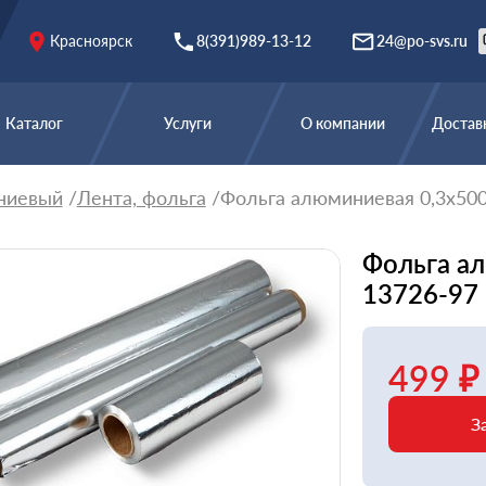
Красноярск
8(391)989-13-12
24@po-svs.ru
Каталог
Услуги
О компании
Доставк
ниевый
Лента, фольга
Фольга алюминиевая 0,3х50
Фольга а
13726-97
499 ₽
З