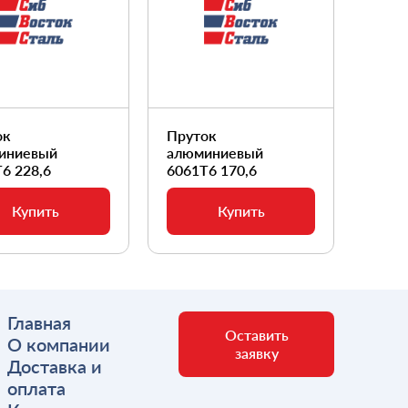
ок
Пруток
Прут
иниевый
алюминиевый
алюм
6 228,6
6061Т6 170,6
6061
Купить
Купить
Главная
Оставить
О компании
заявку
Доставка и
оплата