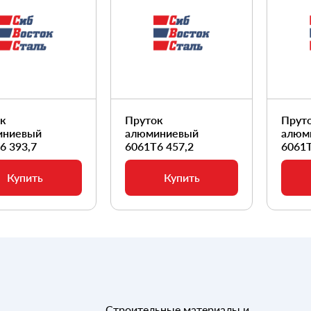
ок
Пруток
Прут
иниевый
алюминиевый
алюм
6 393,7
6061Т6 457,2
6061Т
Купить
Купить
Строительные материалы и