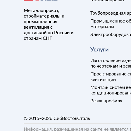
Хомуты
Стекло
Соли
Цепи
Стойка
Металлопрокат,
Теплоизоляция
Трубопроводная а
Шайбы
Трап канализационный
стройматериалы и
Цементно-стружечные плиты
Промышленное об
промышленная
Шпильки
Тройники
Щебень
материалы
вентиляция с
Шплинты
Трубы ВРС RJ
доставкой по России и
Электрооборудов
Шпонки
Трубы поликарбонатные
странам СНГ
Шпунт
Трубы полиэтиленовые
Услуги
Штифты
Трубы ТЧК ГОСТ 6942-98
Шурупы
Трубы чугунные ВЧШГ
Изготовление изде
ТУ24.51.20-037-90910065-
по чертежам и эск
20121
Угольник
Проектирование с
вентиляции
Уплотнение
Монтаж систем ве
Фильтр сетчатый
кондиционирован
Фланец
Резка профиля
Штуцер
© 2015–2026
СибВостокСталь
Информация, размещенная на сайте не является 