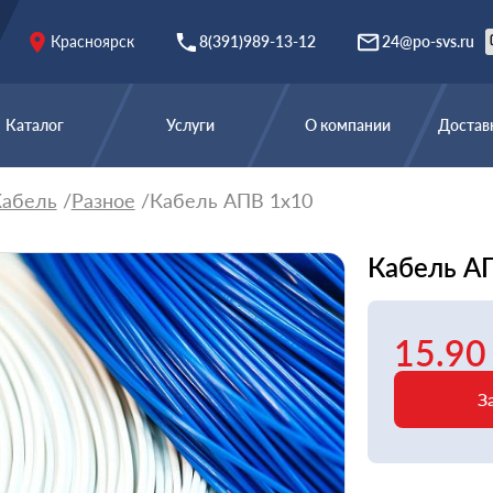
Красноярск
8(391)989-13-12
24@po-svs.ru
Каталог
Услуги
О компании
Доставк
абель
Разное
Кабель АПВ 1х10
Кабель А
15.90
З