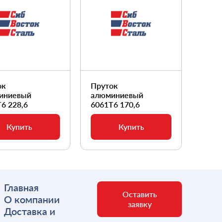
ок
Пруток
Прут
иниевый
алюминиевый
алюм
6 228,6
6061Т6 170,6
6061
Купить
Купить
Главная
Оставить
О компании
заявку
Доставка и