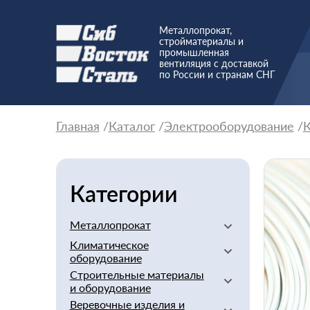
Металлопрокат,
стройматериалы и
промышленная
вентиляция с доставкой
по России и странам СНГ
Главная
Каталог
Электрооборудование
К
Категории
Металлопрокат
Климатическое
Алюминиевый
оборудование
Баббит
Строительные материалы
Вентиляторы
Бериллий
и оборудование
Вентиляционное
Бронзовый
Веревочные изделия и
оборудование
Арматура стеклопластиковая