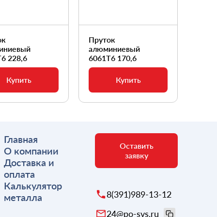
ок
Пруток
Прут
иниевый
алюминиевый
алюм
6 228,6
6061Т6 170,6
6061
Купить
Купить
Главная
Оставить
О компании
заявку
Доставка и
оплата
Калькулятор
8(391)989-13-12
металла
24@po-svs.ru