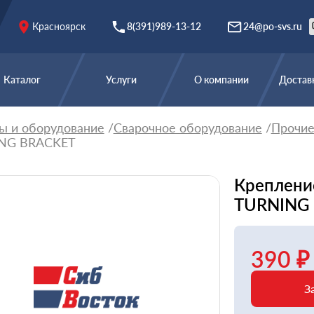
Красноярск
8(391)989-13-12
24@po-svs.ru
Каталог
Услуги
О компании
Доставк
ы и оборудование
Сварочное оборудование
Прочи
ING BRACKET
Креплени
TURNING
390 ₽
З