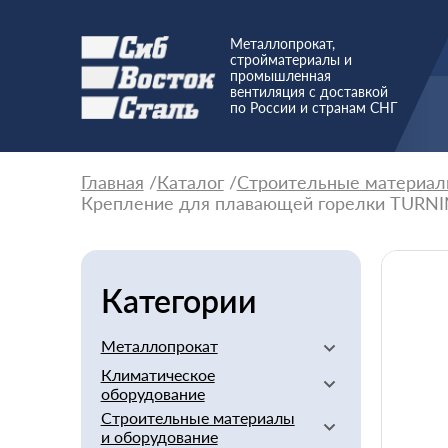
Металлопрокат,
стройматериалы и
промышленная
вентиляция с доставкой
по России и странам СНГ
Главная
Каталог
Строительные материал
Крепление для плавающей горелки TURN
Категории
Металлопрокат
Климатическое
Алюминиевый
оборудование
Баббит
Строительные материалы
Вентиляторы
Бериллий
и оборудование
Вентиляционное
Бронзовый