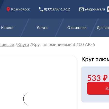
Красноярск
8(391)989-13-12
24@po-svs.ru
Каталог
Услуги
О компании
Доставк
ниевый
Круги
Круг алюминиевый d 100 АК-6
Круг алю
533 ₽
З