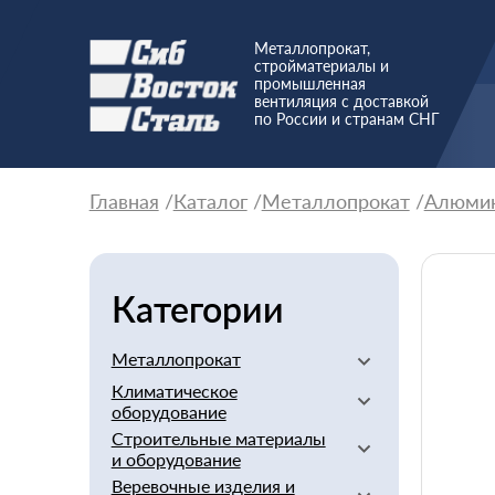
Металлопрокат,
стройматериалы и
промышленная
вентиляция с доставкой
по России и странам СНГ
Главная
Каталог
Металлопрокат
Алюми
Категории
Металлопрокат
Климатическое
Алюминиевый
оборудование
Баббит
Строительные материалы
Вентиляторы
Бериллий
и оборудование
Вентиляционное
Бронзовый
Веревочные изделия и
оборудование
Арматура стеклопластиковая