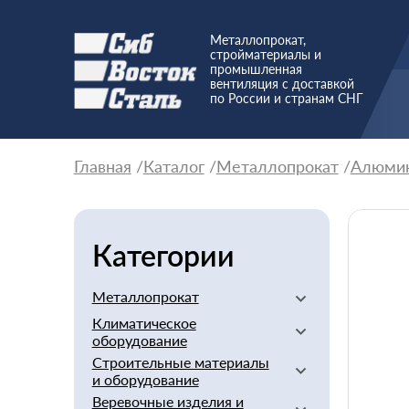
Металлопрокат,
стройматериалы и
промышленная
вентиляция с доставкой
по России и странам СНГ
Главная
Каталог
Металлопрокат
Алюми
Категории
Металлопрокат
Климатическое
Алюминиевый
оборудование
Баббит
Строительные материалы
Вентиляторы
Бериллий
и оборудование
Вентиляционное
Бронзовый
Веревочные изделия и
оборудование
Арматура стеклопластиковая