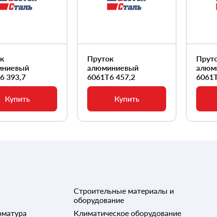
ок
Пруток
Прут
иниевый
алюминиевый
алюм
6 393,7
6061Т6 457,2
6061Т
Купить
Купить
Строительные материалы и
оборудование
рматура
Климатическое оборудование