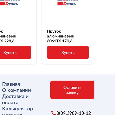
ок
Пруток
Прут
иниевый
алюминиевый
алюм
6 228,6
6061Т6 170,6
6061
Купить
Купить
Главная
Оставить
О компании
заявку
Доставка и
оплата
Калькулятор
8(391)989-13-12
металла