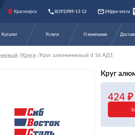
Красноярск
8(391)989-13-12
24@po-svs.ru
Каталог
Услуги
О компании
Доставк
ниевый
Круги
Круг алюминиевый d 16 АД1
Круг алю
424 ₽
З