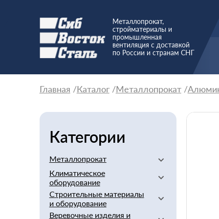
Металлопрокат,
стройматериалы и
промышленная
вентиляция с доставкой
по России и странам СНГ
Главная
Каталог
Металлопрокат
Алюми
Категории
Металлопрокат
Климатическое
Алюминиевый
оборудование
Баббит
Строительные материалы
Вентиляторы
Бериллий
и оборудование
Вентиляционное
Бронзовый
Веревочные изделия и
оборудование
Арматура стеклопластиковая