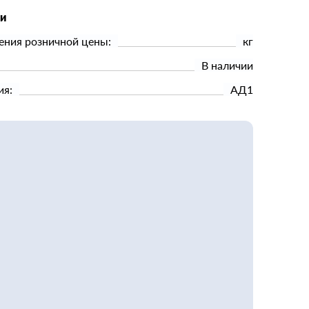
ки
ения розничной цены:
кг
В наличии
ия:
АД1