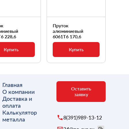
ок
Пруток
Прут
иниевый
алюминиевый
алюм
6 228,6
6061Т6 170,6
6061
Купить
Купить
Главная
Оставить
О компании
заявку
Доставка и
оплата
Калькулятор
8(391)989-13-12
металла
24@po-svs.ru