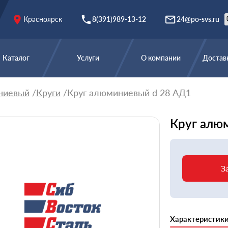
Красноярск
8(391)989-13-12
24@po-svs.ru
Каталог
Услуги
О компании
Доставк
ниевый
Круги
Круг алюминиевый d 28 АД1
Круг алю
З
Характеристик