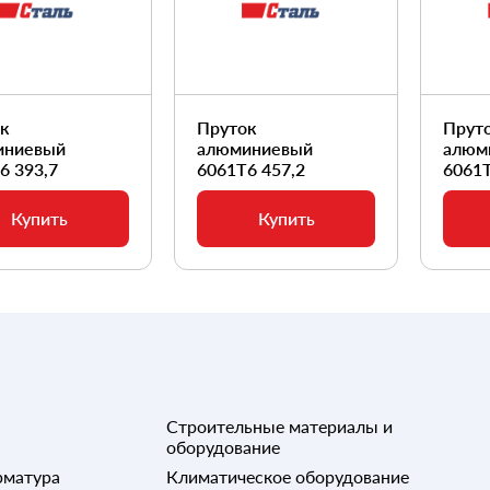
ок
Пруток
Прут
иниевый
алюминиевый
алюм
6 393,7
6061Т6 457,2
6061Т
Купить
Купить
Строительные материалы и
оборудование
рматура
Климатическое оборудование