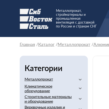
Металлопрокат,
стройматериалы и
промышленная
вентиляция с доставкой
по России и странам СНГ
Главная
Каталог
Металлопрокат
Алюми
Категории
Металлопрокат
Климатическое
Алюминиевый
оборудование
Баббит
Строительные материалы
Вентиляторы
Бериллий
и оборудование
Вентиляционное
Бронзовый
Веревочные изделия и
оборудование
Арматура стеклопластиковая