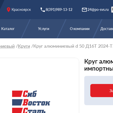
Красноярск
8(391)989-13-12
24@po-svs.ru
Каталог
Услуги
О компании
Доставк
ниевый
Круги
Круг алюминиевый d 50 Д16Т 2024-
Круг алю
импортн
З