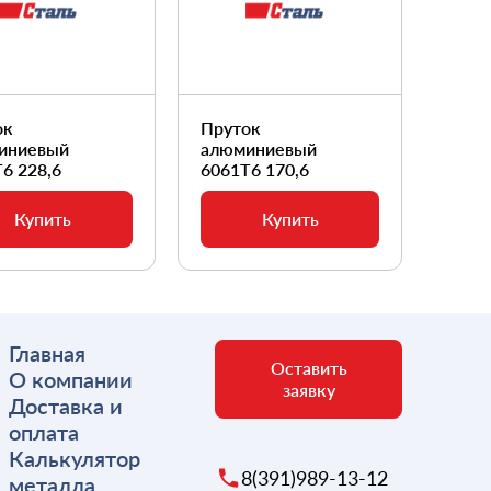
ок
Пруток
Прут
иниевый
алюминиевый
алюм
6 228,6
6061Т6 170,6
6061
Купить
Купить
Главная
Оставить
О компании
заявку
Доставка и
оплата
Калькулятор
8(391)989-13-12
металла