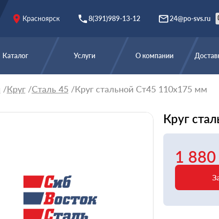
Красноярск
8(391)989-13-12
24@po-svs.ru
Каталог
Услуги
О компании
Доставк
й
Круг
Сталь 45
Круг стальной Ст45 110х175 мм
Круг стал
1 880
З