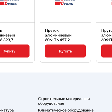
ок
Пруток
Прут
иниевый
алюминиевый
алюм
6 393,7
6061Т6 457,2
6061Т
Купить
Купить
Строительные материалы и
оборудование
рматура
Климатическое оборудование