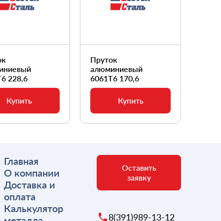
ок
Пруток
Прут
иниевый
алюминиевый
алюм
6 228,6
6061Т6 170,6
6061
Купить
Купить
Главная
Оставить
О компании
заявку
Доставка и
оплата
Калькулятор
8(391)989-13-12
металла