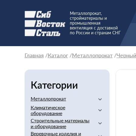
Металлопрокат,
стройматериалы и
промышленная
вентиляция с доставкой
по России и странам СНГ
Главная
Каталог
Металлопрокат
Черны
Категории
Металлопрокат
Климатическое
Алюминиевый
оборудование
Баббит
Строительные материалы
Вентиляторы
Бериллий
и оборудование
Вентиляционное
Бронзовый
Веревочные изделия и
оборудование
Арматура стеклопластиковая