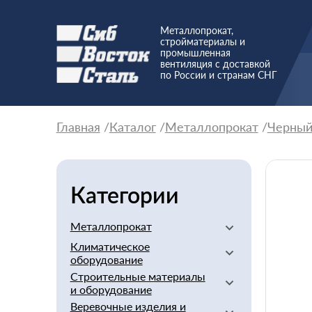
Металлопрокат,
стройматериалы и
промышленная
вентиляция с доставкой
по России и странам СНГ
Главная
Каталог
Металлопрокат
Черны
Категории
Металлопрокат
Климатическое
Алюминиевый
оборудование
Баббит
Строительные материалы
Вентиляторы
Бериллий
и оборудование
Вентиляционное
Бронзовый
Веревочные изделия и
оборудование
Арматура стеклопластиковая