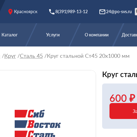
Красноярск
8(391)989-13-12
24@po-svs.ru
Каталог
Услуги
О компании
Доставк
й
Круг
Сталь 45
Круг стальной Ст45 20х1000 мм
Круг стал
600 ₽
З