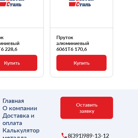
ок
Пруток
Прут
иниевый
алюминиевый
алюм
6 228,6
6061Т6 170,6
6061
Купить
Купить
Главная
Оставить
О компании
заявку
Доставка и
оплата
Калькулятор
8(391)989-13-12
металла