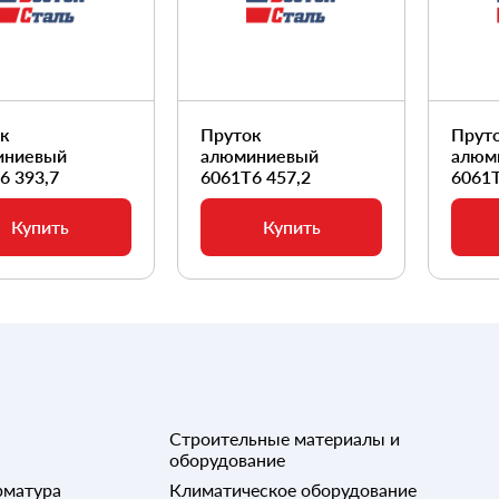
ок
Пруток
Прут
иниевый
алюминиевый
алюм
6 393,7
6061Т6 457,2
6061Т
Купить
Купить
Строительные материалы и
оборудование
рматура
Климатическое оборудование