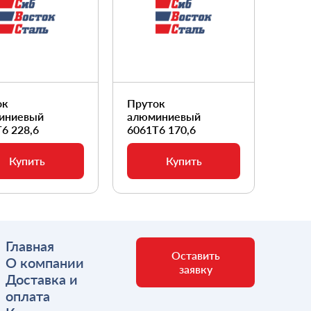
ок
Пруток
Прут
иниевый
алюминиевый
алюм
6 228,6
6061Т6 170,6
6061
Купить
Купить
Главная
Оставить
О компании
заявку
Доставка и
оплата