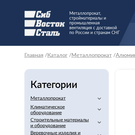
Металлопрокат,
стройматериалы и
промышленная
вентиляция с доставкой
по России и странам СНГ
Главная
Каталог
Металлопрокат
Алюми
Категории
Металлопрокат
Климатическое
Алюминиевый
оборудование
Баббит
Строительные материалы
Вентиляторы
Бериллий
и оборудование
Вентиляционное
Бронзовый
Веревочные изделия и
оборудование
Арматура стеклопластиковая