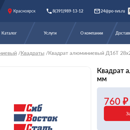
Красноярск
8(391)989-13-12
24@po-svs.ru
Каталог
Услуги
О компании
Доставк
ниевый
Квадраты
Квадрат алюминиевый Д16Т 28х
Квадрат 
мм
760 ₽
З