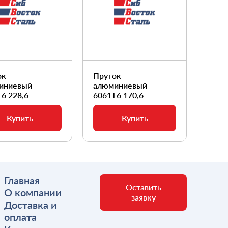
ок
Пруток
Прут
иниевый
алюминиевый
алюм
6 228,6
6061Т6 170,6
6061
Купить
Купить
Главная
Оставить
О компании
заявку
Доставка и
оплата