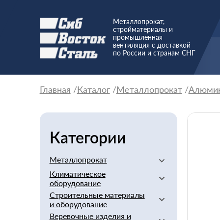
Металлопрокат,
стройматериалы и
промышленная
вентиляция с доставкой
по России и странам СНГ
Главная
Каталог
Металлопрокат
Алюми
Категории
Металлопрокат
Климатическое
Алюминиевый
оборудование
Баббит
Строительные материалы
Вентиляторы
Бериллий
и оборудование
Вентиляционное
Бронзовый
Веревочные изделия и
оборудование
Арматура стеклопластиковая