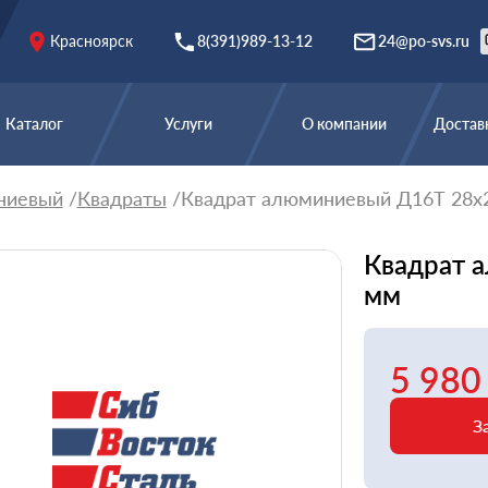
Красноярск
8(391)989-13-12
24@po-svs.ru
Каталог
Услуги
О компании
Доставк
ниевый
Квадраты
Квадрат алюминиевый Д16Т 28х
Квадрат 
мм
5 980
З