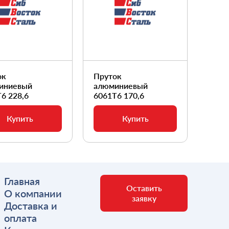
ок
Пруток
Прут
иниевый
алюминиевый
алюм
6 228,6
6061Т6 170,6
6061
Купить
Купить
Главная
Оставить
О компании
заявку
Доставка и
оплата