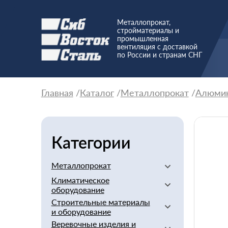
Металлопрокат,
стройматериалы и
промышленная
вентиляция с доставкой
по России и странам СНГ
Главная
Каталог
Металлопрокат
Алюми
Категории
Металлопрокат
Климатическое
Алюминиевый
оборудование
Баббит
Строительные материалы
Вентиляторы
Бериллий
и оборудование
Вентиляционное
Бронзовый
Веревочные изделия и
оборудование
Арматура стеклопластиковая