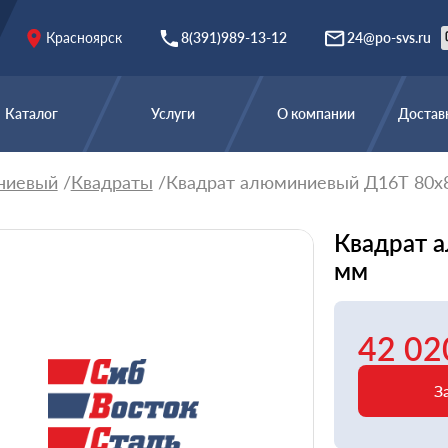
Красноярск
8(391)989-13-12
24@po-svs.ru
Каталог
Услуги
О компании
Доставк
ниевый
Квадраты
Квадрат алюминиевый Д16Т 80х
Квадрат 
мм
42 02
З