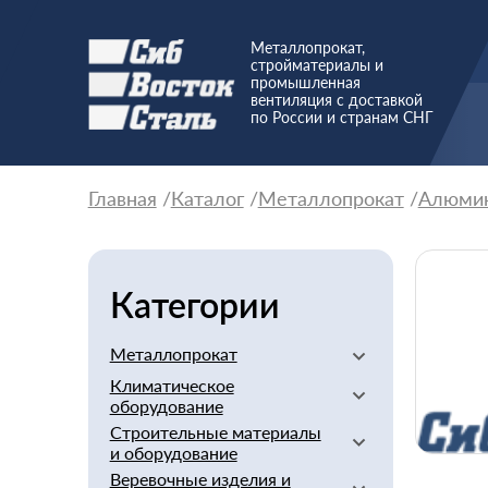
Металлопрокат,
стройматериалы и
промышленная
вентиляция с доставкой
по России и странам СНГ
Главная
Каталог
Металлопрокат
Алюми
Категории
Металлопрокат
Климатическое
Алюминиевый
оборудование
Баббит
Строительные материалы
Вентиляторы
Бериллий
и оборудование
Вентиляционное
Бронзовый
Веревочные изделия и
оборудование
Арматура стеклопластиковая