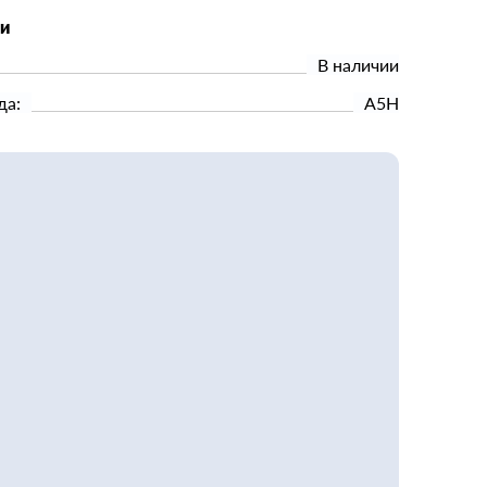
ки
В наличии
да:
А5Н