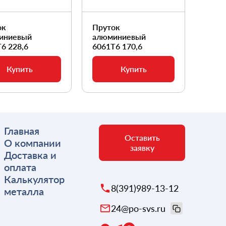
ок
Пруток
Прут
иниевый
алюминиевый
алюм
6 228,6
6061Т6 170,6
6061
Купить
Купить
Главная
Оставить
О компании
заявку
Доставка и
оплата
Калькулятор
8(391)989-13-12
металла
24@po-svs.ru