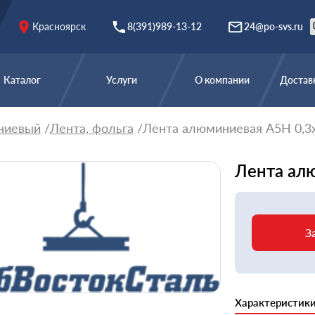
Красноярск
8(391)989-13-12
24@po-svs.ru
Каталог
Услуги
О компании
Доставк
ниевый
Лента, фольга
Лента алюминиевая А5Н 0,3
Лента ал
З
Характеристик