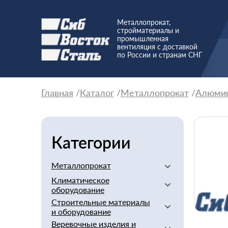
Металлопрокат,
стройматериалы и
промышленная
вентиляция с доставкой
по России и странам СНГ
Главная
Каталог
Металлопрокат
Алюми
Категории
Металлопрокат
Климатическое
Алюминиевый
оборудование
Баббит
Строительные материалы
Вентиляторы
Бериллий
и оборудование
Вентиляционное
Бронзовый
Веревочные изделия и
оборудование
Арматура стеклопластиковая