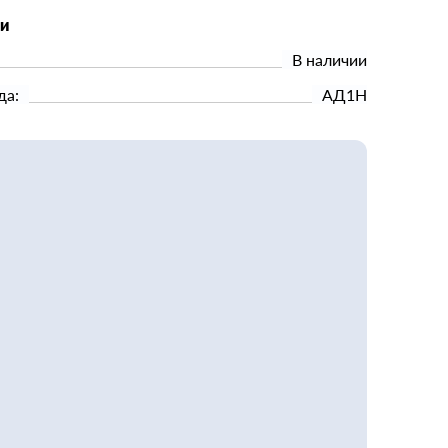
ки
В наличии
да:
АД1Н