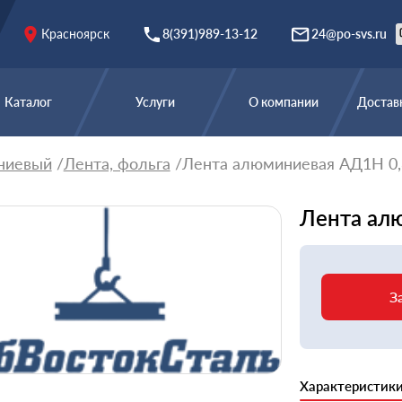
Красноярск
8(391)989-13-12
24@po-svs.ru
Каталог
Услуги
О компании
Доставк
ниевый
Лента, фольга
Лента алюминиевая АД1Н 0,
Лента ал
З
Характеристик