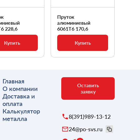
ок
Пруток
Прут
иниевый
алюминиевый
алюм
6 228,6
6061Т6 170,6
6061
Купить
Купить
Главная
Оставить
О компании
заявку
Доставка и
оплата
Калькулятор
8(391)989-13-12
металла
24@po-svs.ru