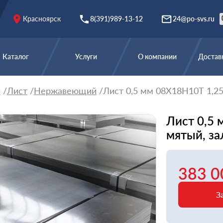
Красноярск
8(391)989-13-12
24@po-svs.ru
Каталог
Услуги
О компании
Доставк
й
Лист
Нержавеющий
Лист 0,5 мм 08Х18Н10Т 1,25
Лист 0,5 
мятый, з
383 0
З