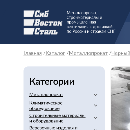
Металлопрокат,
стройматериалы и
промышленная
вентиляция с доставкой
по России и странам СНГ
Главная
Каталог
Металлопрокат
Черны
Категории
Металлопрокат
Климатическое
Алюминиевый
оборудование
Баббит
Строительные материалы
Вентиляторы
Бериллий
и оборудование
Вентиляционное
Бронзовый
Веревочные изделия и
оборудование
Арматура стеклопластиковая