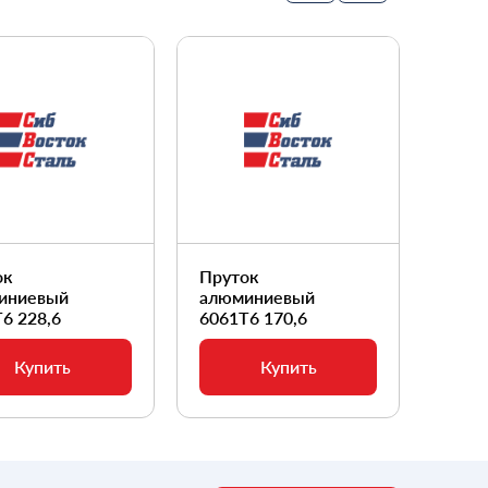
ок
Пруток
Прут
иниевый
алюминиевый
алюм
6 228,6
6061Т6 170,6
6061
Купить
Купить