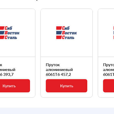
ок
Пруток
Прут
иниевый
алюминиевый
алюм
6 393,7
6061Т6 457,2
6061Т
Купить
Купить