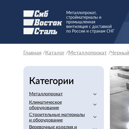
Металлопрокат,
стройматериалы и
промышленная
вентиляция с доставкой
по России и странам СНГ
Главная
Каталог
Металлопрокат
Черны
Категории
Металлопрокат
Климатическое
Алюминиевый
оборудование
Баббит
Строительные материалы
Вентиляторы
Бериллий
и оборудование
Вентиляционное
Бронзовый
Веревочные изделия и
оборудование
Арматура стеклопластиковая