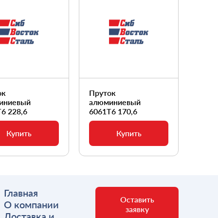
ок
Пруток
Прут
иниевый
алюминиевый
алюм
6 228,6
6061Т6 170,6
6061
Купить
Купить
Главная
Оставить
О компании
заявку
Доставка и