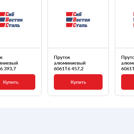
ок
Пруток
Прут
иниевый
алюминиевый
алюм
6 393,7
6061Т6 457,2
6061Т
Купить
Купить