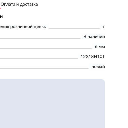
и
Оплата и доставка
ки
ения розничной цены:
т
В наличии
6 мм
12Х18Н10Т
новый