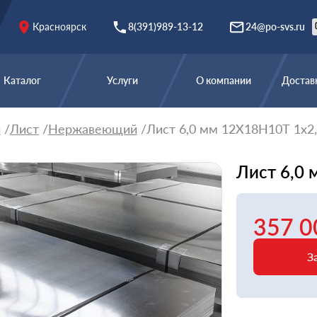
Красноярск
8(391)989-13-12
24@po-svs.ru
Каталог
Услуги
О компании
Доставк
й
Лист
Нержавеющий
Лист 6,0 мм 12Х18Н10Т 1x2
Лист 6,0
357 0
З