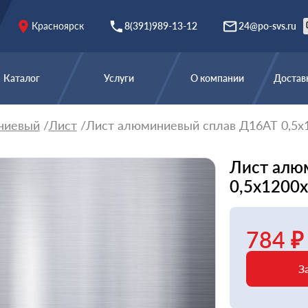
Красноярск
8(391)989-13-12
24@po-svs.ru
Каталог
Услуги
О компании
Доставк
ниевый
Лист
Лист алюминиевый сплав Д16АТ 0,5х
Лист алю
0,5х1200
784 ₽
З