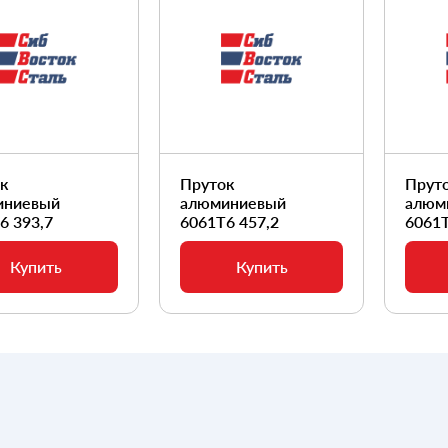
ок
Пруток
Прут
иниевый
алюминиевый
алюм
6 393,7
6061Т6 457,2
6061Т
Купить
Купить