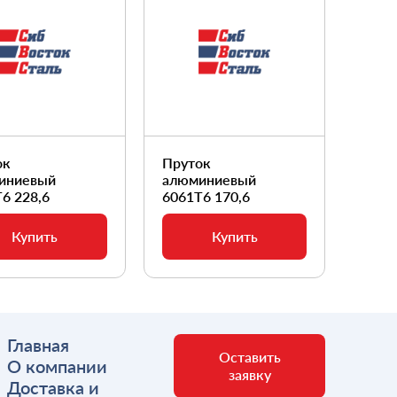
ок
Пруток
Прут
иниевый
алюминиевый
алюм
6 228,6
6061Т6 170,6
6061
Купить
Купить
Главная
Оставить
О компании
заявку
Доставка и