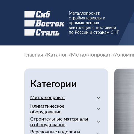
Металлопрокат,
стройматериалы и
промышленная
вентиляция с доставкой
по России и странам СНГ
Главная
Каталог
Металлопрокат
Алюми
Категории
Металлопрокат
Климатическое
Алюминиевый
оборудование
Баббит
Строительные материалы
Вентиляторы
Бериллий
и оборудование
Вентиляционное
Бронзовый
Веревочные изделия и
оборудование
Арматура стеклопластиковая