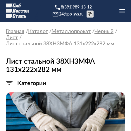
8(391)989-13-12
24@po-svs.ru
Главная
Каталог
Металлопрокат
Черный
Лист
Лист стальной 38ХН3МФА 131х222х282 мм
Лист стальной 38ХН3МФА
131х222х282 мм
Категории