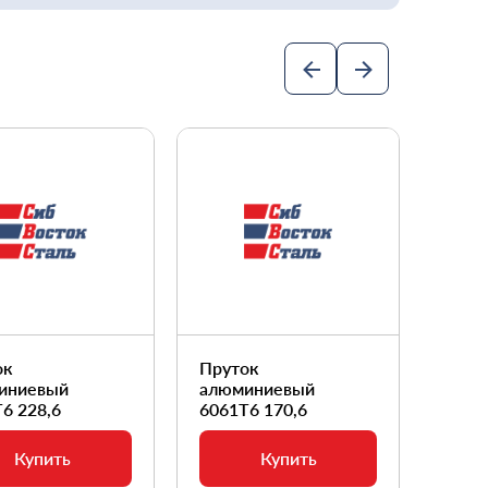
ок
Пруток
Прут
иниевый
алюминиевый
алюм
6 228,6
6061Т6 170,6
6061
Купить
Купить