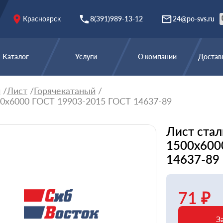
Красноярск
8(391)989-13-12
24@po-svs.ru
Каталог
Услуги
О компании
Доставк
й
Лист
Горячекатаный
00x6000 ГОСТ 19903-2015 ГОСТ 14637-89
Лист стал
1500x600
14637-89
71 ₽
З