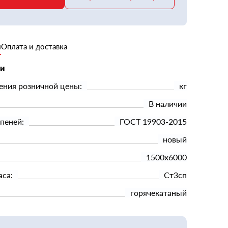
и
Оплата и доставка
ки
ения розничной цены:
кг
В наличии
пеней:
ГОСТ 19903-2015
новый
1500х6000
аса:
Ст3сп
горячекатаный