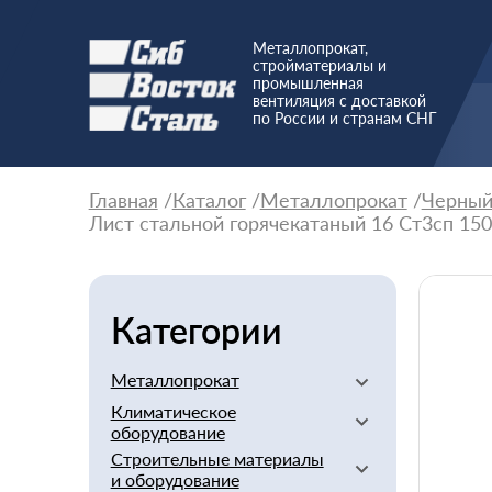
Металлопрокат,
стройматериалы и
промышленная
вентиляция с доставкой
по России и странам СНГ
Главная
Каталог
Металлопрокат
Черны
Лист стальной горячекатаный 16 Ст3сп 15
Категории
Металлопрокат
Климатическое
Алюминиевый
оборудование
Баббит
Строительные материалы
Вентиляторы
Бериллий
и оборудование
Вентиляционное
Бронзовый