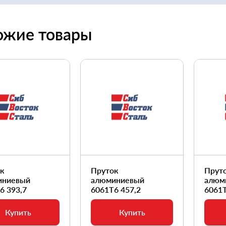
ожие товары
ок
Пруток
Прут
иниевый
алюминиевый
алюм
6 393,7
6061Т6 457,2
6061Т
Купить
Купить