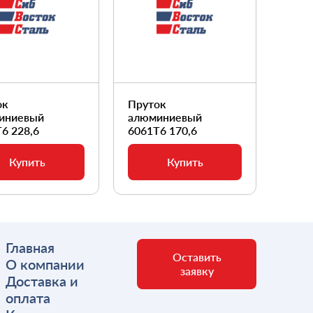
ок
Пруток
Прут
иниевый
алюминиевый
алюм
6 228,6
6061Т6 170,6
6061
Купить
Купить
Главная
Оставить
О компании
заявку
Доставка и
оплата