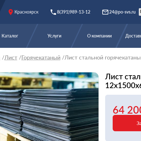
Красноярск
8(391)989-13-12
24@po-svs.ru
Каталог
Услуги
О компании
Доставк
й
Лист
Горячекатаный
Лист стальной горячекатаны
Лист стал
12х1500х
64 20
З