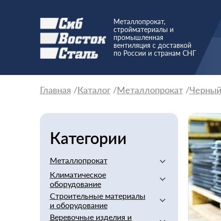
Металлопрокат,
стройматериалы и
промышленная
вентиляция с доставкой
по России и странам СНГ
Главная
Каталог
Металлопрокат
Черны
Категории
Металлопрокат
Климатическое
Алюминиевый
оборудование
Баббит
Строительные материалы
Вентиляторы
Бериллий
и оборудование
Вентиляционное
Бронзовый
Веревочные изделия и
оборудование
Арматура стеклопластиковая