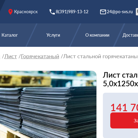
Красноярск
8(391)989-13-12
24@po-svs.ru
Каталог
Услуги
О компании
Доставк
й
Лист
Горячекатаный
Лист стальной горячекатаный
Лист стал
5,0х1250
141 7
З