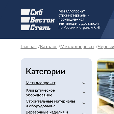
Металлопрокат,
стройматериалы и
промышленная
вентиляция с доставкой
по России и странам СНГ
Главная
Каталог
Металлопрокат
Черны
Категории
Металлопрокат
Климатическое
Алюминиевый
оборудование
Баббит
Строительные материалы
Вентиляторы
Бериллий
и оборудование
Вентиляционное
Бронзовый
Веревочные изделия и
оборудование
Арматура стеклопластиковая