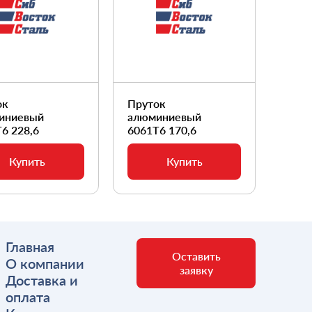
ок
Пруток
Прут
иниевый
алюминиевый
алюм
6 228,6
6061Т6 170,6
6061
Купить
Купить
Главная
Оставить
О компании
заявку
Доставка и
оплата