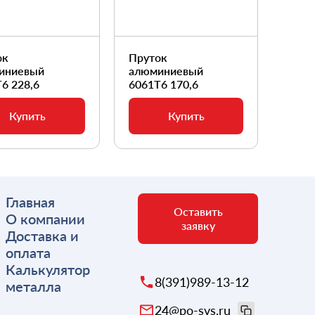
ок
Пруток
Прут
иниевый
алюминиевый
алюм
6 228,6
6061Т6 170,6
6061
Купить
Купить
Главная
Оставить
О компании
заявку
Доставка и
оплата
Калькулятор
8(391)989-13-12
металла
24@po-svs.ru