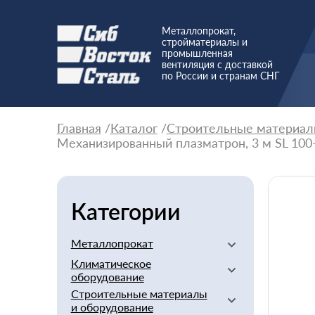
Металлопрокат,
стройматериалы и
промышленная
вентиляция с доставкой
по России и странам СНГ
Главная
Каталог
Строительные материал
Механизированный плазматрон, 3 м SL 100
Категории
Металлопрокат
Климатическое
Алюминиевый
оборудование
Баббит
Строительные материалы
Вентиляторы
Бериллий
и оборудование
Вентиляционное
Бронзовый