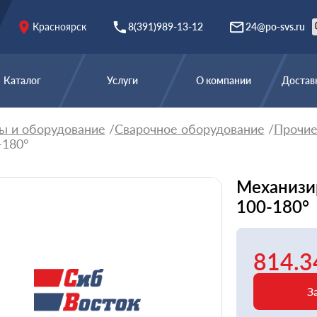
Красноярск
8(391)989-13-12
24@po-svs.ru
Каталог
Услуги
О компании
Доставк
ы и оборудование
Сварочное оборудование
Прочи
-180°
Механизи
100-180°
814.3
З