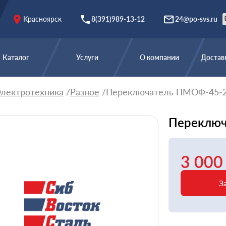
Красноярск
8(391)989-13-12
24@po-svs.ru
Каталог
Услуги
О компании
Доставк
лектротехника
Разное
Переключатель ПМОФ-45-2
Переключ
3 000
З