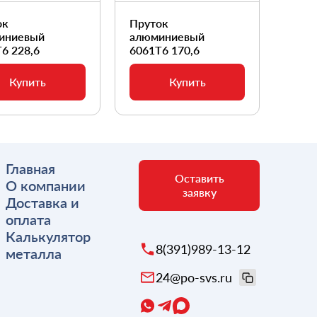
ок
Пруток
Прут
иниевый
алюминиевый
алюм
6 228,6
6061Т6 170,6
6061
Купить
Купить
Главная
Оставить
О компании
заявку
Доставка и
оплата
Калькулятор
8(391)989-13-12
металла
24@po-svs.ru