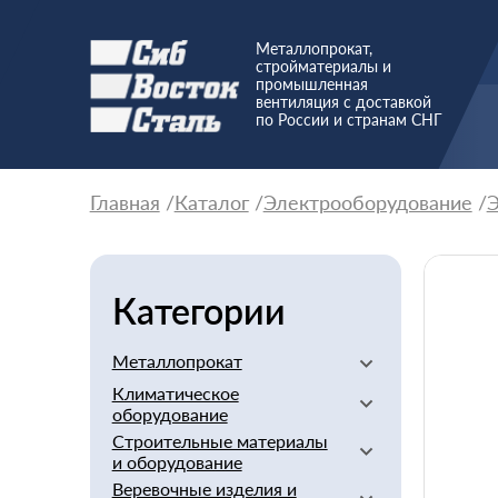
Металлопрокат,
стройматериалы и
промышленная
вентиляция с доставкой
по России и странам СНГ
Главная
Каталог
Электрооборудование
Э
Категории
Металлопрокат
Климатическое
Алюминиевый
оборудование
Баббит
Строительные материалы
Вентиляторы
Бериллий
и оборудование
Вентиляционное
Бронзовый
Веревочные изделия и
оборудование
Арматура стеклопластиковая