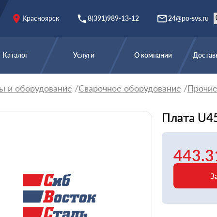
Красноярск
8(391)989-13-12
24@po-svs.ru
Каталог
Услуги
О компании
Доставк
ы и оборудование
Сварочное оборудование
Прочи
Плата U45
443.3
З