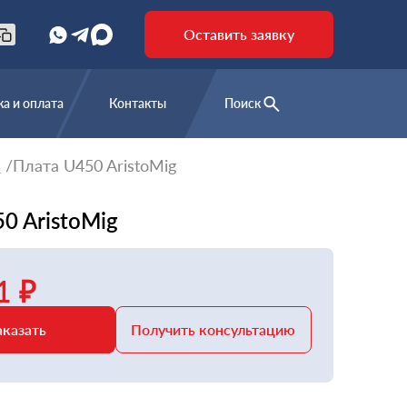
Оставить заявку
а и оплата
Контакты
Поиск
е
Плата U450 AristoMig
0 AristoMig
1 ₽
аказать
Получить консультацию