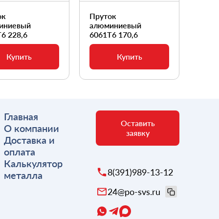
ок
Пруток
Прут
иниевый
алюминиевый
алюм
6 228,6
6061Т6 170,6
6061
Купить
Купить
Главная
Оставить
О компании
заявку
Доставка и
оплата
Калькулятор
8(391)989-13-12
металла
24@po-svs.ru