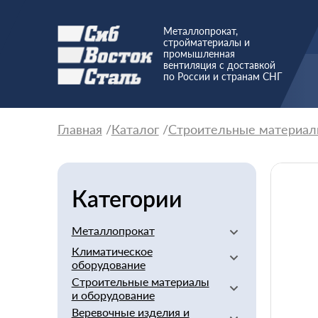
Металлопрокат,
стройматериалы и
промышленная
вентиляция с доставкой
по России и странам СНГ
Главная
Каталог
Строительные материал
Категории
Металлопрокат
Климатическое
Алюминиевый
оборудование
Баббит
Строительные материалы
Вентиляторы
Бериллий
и оборудование
Вентиляционное
Бронзовый
Веревочные изделия и
оборудование
Арматура стеклопластиковая