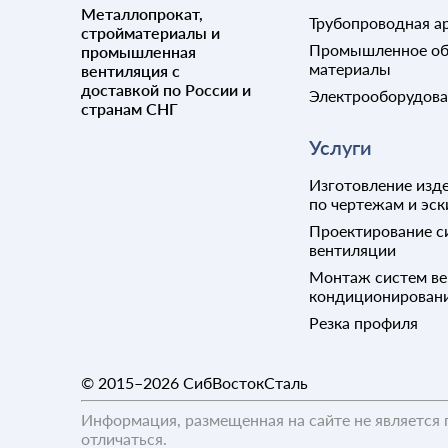
Смотровые колодцы
Металлопрокат,
Трубопроводная а
Хомуты
Стекло
стройматериалы и
Соли
Цепи
Стойка
Промышленное об
промышленная
Теплоизоляция
материалы
вентиляция с
Шайбы
Трап канализационный
Цементно-стружечные плиты
доставкой по России и
Шпильки
Тройники
Электрооборудов
Щебень
странам СНГ
Шплинты
Трубы ВРС RJ
Шпонки
Трубы поликарбонатные
Услуги
Шпунт
Трубы полиэтиленовые
Изготовление изде
Штифты
Трубы ТЧК ГОСТ 6942-98
по чертежам и эск
Шурупы
Трубы чугунные ВЧШГ
Проектирование с
ТУ24.51.20-037-90910065-
вентиляции
20121
Угольник
Монтаж систем ве
кондиционирован
Уплотнение
Фильтр сетчатый
Резка профиля
Фланец
Штуцер
© 2015–2026
СибВостокСталь
Информация, размещенная на сайте не является 
отличаться.