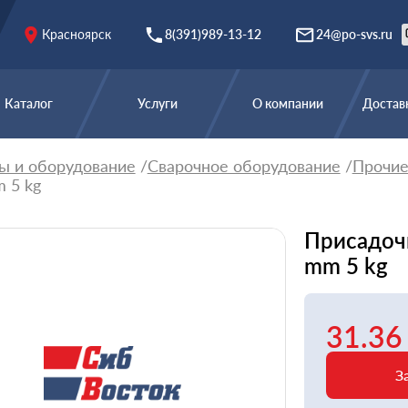
Красноярск
8(391)989-13-12
24@po-svs.ru
Каталог
Услуги
О компании
Доставк
ы и оборудование
Сварочное оборудование
Прочи
m 5 kg
Присадочн
mm 5 kg
31.36
З