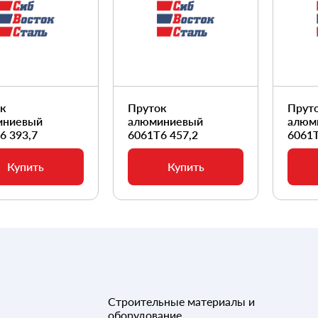
ок
Пруток
Прут
иниевый
алюминиевый
алюм
6 393,7
6061Т6 457,2
6061Т
Купить
Купить
Строительные материалы и
оборудование