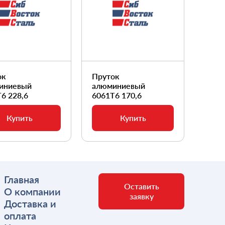
ок
Пруток
Прут
иниевый
алюминиевый
алюм
6 228,6
6061Т6 170,6
6061
Купить
Купить
Главная
Оставить
О компании
заявку
Доставка и
оплата