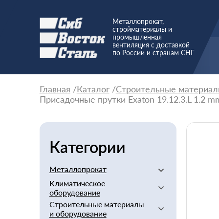
Металлопрокат,
стройматериалы и
промышленная
вентиляция с доставкой
по России и странам СНГ
Главная
Каталог
Строительные материал
Присадочные прутки Exaton 19.12.3.L 1.2 m
Категории
Металлопрокат
Климатическое
Алюминиевый
оборудование
Баббит
Строительные материалы
Вентиляторы
Бериллий
и оборудование
Вентиляционное
Бронзовый