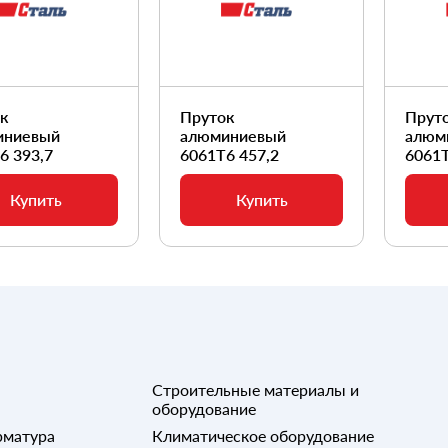
ок
Пруток
Прут
иниевый
алюминиевый
алюм
6 393,7
6061Т6 457,2
6061Т
Купить
Купить
Строительные материалы и
оборудование
рматура
Климатическое оборудование