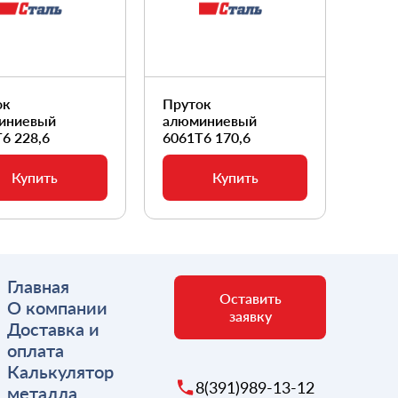
ок
Пруток
Прут
иниевый
алюминиевый
алюм
6 228,6
6061Т6 170,6
6061
Купить
Купить
Главная
Оставить
О компании
заявку
Доставка и
оплата
Калькулятор
8(391)989-13-12
металла