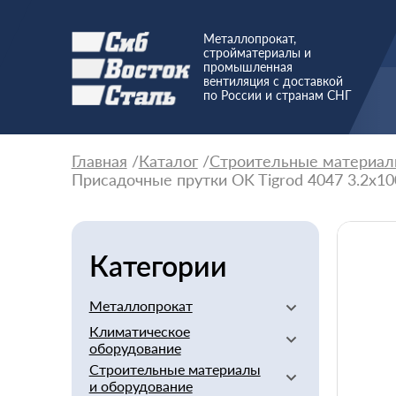
Металлопрокат,
стройматериалы и
промышленная
вентиляция с доставкой
по России и странам СНГ
Главная
Каталог
Строительные материал
Присадочные прутки OK Tigrod 4047 3.2x10
Категории
Металлопрокат
Климатическое
Алюминиевый
оборудование
Баббит
Строительные материалы
Вентиляторы
Бериллий
и оборудование
Вентиляционное
Бронзовый