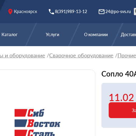
Красноярск
8(391)989-13-12
24@po-svs.ru
Каталог
Услуги
О компании
Доставк
ы и оборудование
Сварочное оборудование
Прочи
Сопло 40
11.02
З