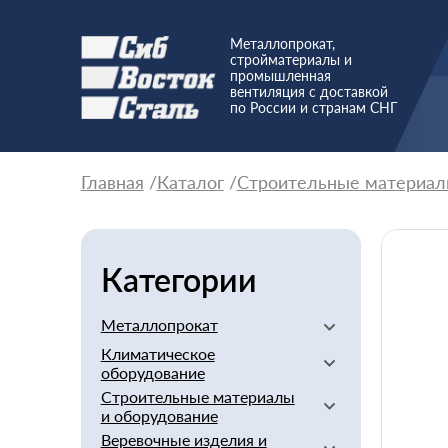
Металлопрокат,
стройматериалы и
промышленная
вентиляция с доставкой
по России и странам СНГ
Главная
Каталог
Строительные материал
Категории
Металлопрокат
Климатическое
Алюминиевый
оборудование
Баббит
Строительные материалы
Вентиляторы
Бериллий
и оборудование
Вентиляционное
Бронзовый
Веревочные изделия и
оборудование
Арматура стеклопластиковая