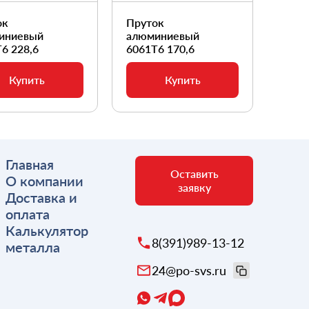
ок
Пруток
Прут
иниевый
алюминиевый
алюм
6 228,6
6061Т6 170,6
6061
Купить
Купить
Главная
Оставить
О компании
заявку
Доставка и
оплата
Калькулятор
8(391)989-13-12
металла
24@po-svs.ru