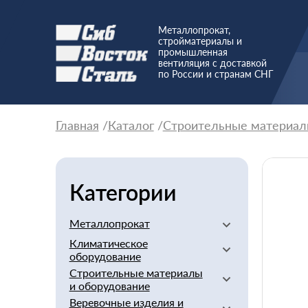
Металлопрокат,
стройматериалы и
промышленная
вентиляция с доставкой
по России и странам СНГ
Главная
Каталог
Строительные материал
Категории
Металлопрокат
Климатическое
Алюминиевый
оборудование
Баббит
Строительные материалы
Вентиляторы
Бериллий
и оборудование
Вентиляционное
Бронзовый
Веревочные изделия и
оборудование
Арматура стеклопластиковая