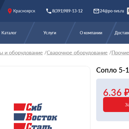
Красноярск
8(391)989-13-12
24@po-svs.ru
Каталог
Услуги
О компании
Доставк
ы и оборудование
Сварочное оборудование
Прочи
Сопло 5-
6.36 
З