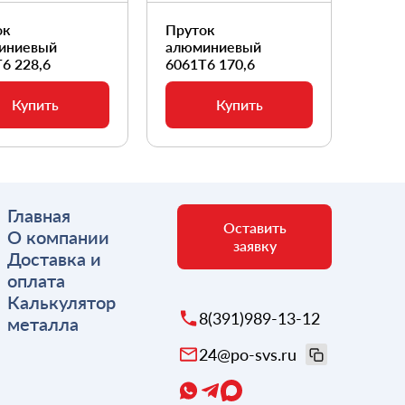
ок
Пруток
Прут
иниевый
алюминиевый
алюм
6 228,6
6061Т6 170,6
6061
Купить
Купить
Главная
Оставить
О компании
заявку
Доставка и
оплата
Калькулятор
8(391)989-13-12
металла
24@po-svs.ru