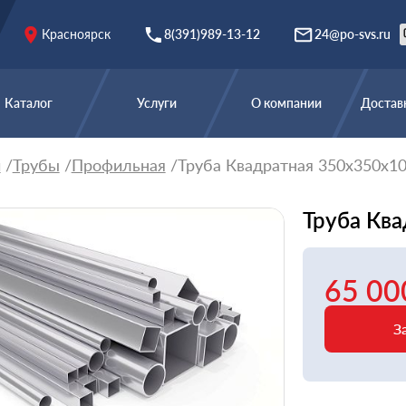
Красноярск
8(391)989-13-12
24@po-svs.ru
Каталог
Услуги
О компании
Доставк
й
Трубы
Профильная
Труба Квадратная 350х350х10
Труба Ква
65 00
З