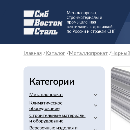
Металлопрокат,
стройматериалы и
промышленная
вентиляция с доставкой
по России и странам СНГ
Главная
Каталог
Металлопрокат
Черны
Категории
Металлопрокат
Климатическое
Алюминиевый
оборудование
Баббит
Строительные материалы
Вентиляторы
Бериллий
и оборудование
Вентиляционное
Бронзовый
Веревочные изделия и
оборудование
Арматура стеклопластиковая