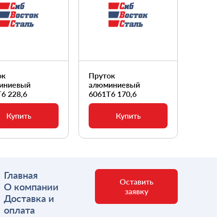
ок
Пруток
Прут
иниевый
алюминиевый
алюм
6 228,6
6061Т6 170,6
6061
Купить
Купить
Главная
Оставить
О компании
заявку
Доставка и
оплата