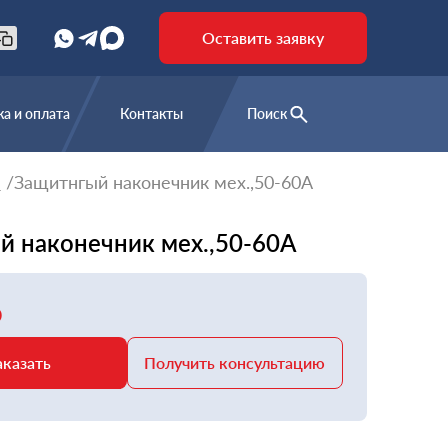
Оставить заявку
а и оплата
Контакты
Поиск
е
Защитнгый наконечник мех.,50-60A
й наконечник мех.,50-60A
₽
аказать
Получить консультацию