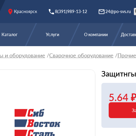
Красноярск
8(391)989-13-12
24@po-svs.ru
Каталог
Услуги
О компании
Доставк
ы и оборудование
Сварочное оборудование
Прочи
Защитнгы
5.64 
З