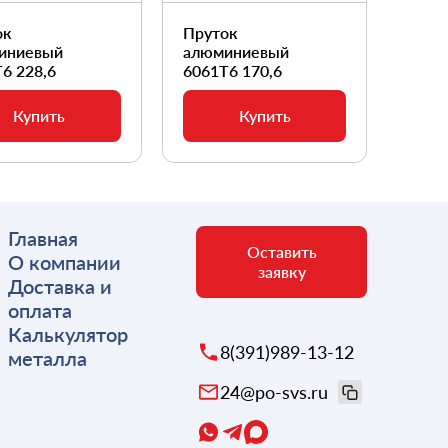
ок
Пруток
Прут
иниевый
алюминиевый
алюм
6 228,6
6061Т6 170,6
6061
Купить
Купить
Главная
Оставить
О компании
заявку
Доставка и
оплата
Калькулятор
8(391)989-13-12
металла
24@po-svs.ru