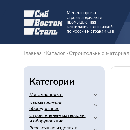
Металлопрокат,
стройматериалы и
промышленная
вентиляция с доставкой
по России и странам СНГ
Главная
Каталог
Строительные материал
Категории
Металлопрокат
Климатическое
Алюминиевый
оборудование
Баббит
Строительные материалы
Вентиляторы
Бериллий
и оборудование
Вентиляционное
Бронзовый
Веревочные изделия и
оборудование
Арматура стеклопластиковая